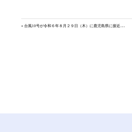
投稿ナビゲーション
«
台風10号が令和６年８月２９日（木）に鹿児島県に接近する予報が発表されております。