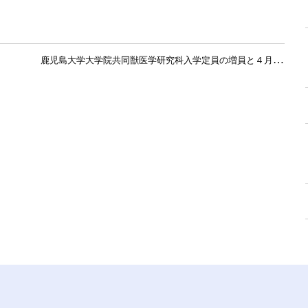
鹿
児島大学大学院共同獣医学研究科入学定員の増員と４月入学者選抜の第２次募集の定員について »